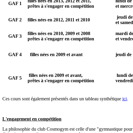
filles nées en 2013, 2012 et 2011,
lundi de
GAF 1
prêtes à s'engager en compétition
et mercr
jeudi d
GAF 2
filles nées en 2012, 2011 et 2010
et samed
filles nées en 2010, 2009 et 2008
mardi de
GAF 3
prêtes à s'engager en compétition
et vendr
GAF 4
filles nées en 2009 et avant
jeudi de
filles nées en 2009 et avant,
lundi d
GAF 5
prêtes à s'engager en compétition
vendredi
Ces cours sont également présentés dans un tableau synthétique
ici
.
L'engagement en compétition
La philosophie du club Cosmogym est celle d'une "gymnastique pour tous