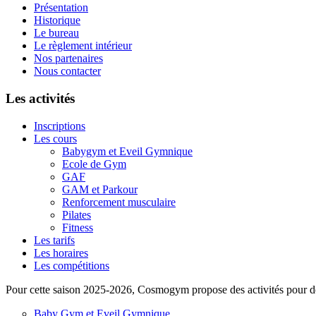
Présentation
Historique
Le bureau
Le règlement intérieur
Nos partenaires
Nous contacter
Les activités
Inscriptions
Les cours
Babygym et Eveil Gymnique
Ecole de Gym
GAF
GAM et Parkour
Renforcement musculaire
Pilates
Fitness
Les tarifs
Les horaires
Les compétitions
Pour cette saison 2025-2026, Cosmogym propose des activités pour des 
Baby Gym et Eveil Gymnique