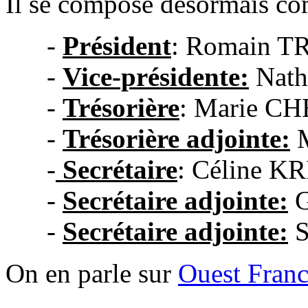
Il se compose désormais co
-
Président
: Romain 
-
Vice-présidente:
Nat
-
Trésorière
: Marie C
-
Trésorière adjointe:
M
-
S
ecrétaire
: Céline K
-
Secrétaire adjointe:
G
-
Secrétaire adjointe:
S
On en parle sur
Ouest Fran