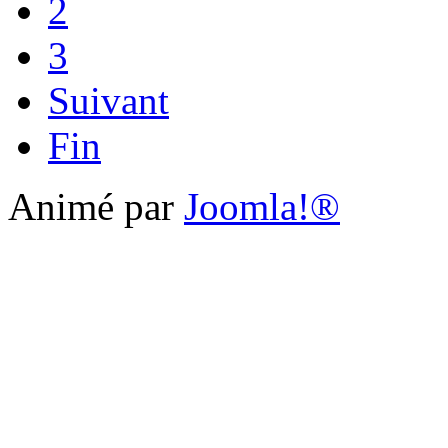
2
3
Suivant
Fin
Animé par
Joomla!®