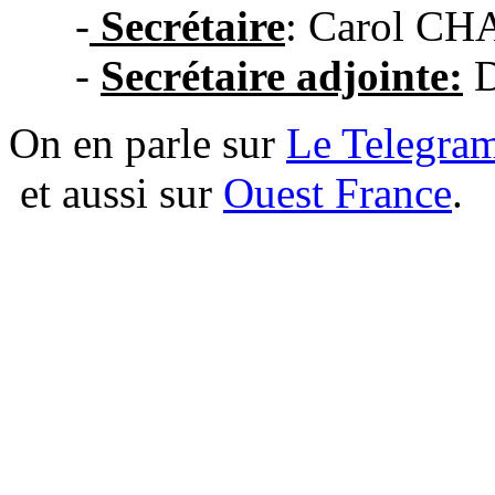
-
S
ecrétaire
: Carol C
-
Secrétaire adjointe:
D
On en parle sur
Le Telegra
et aussi sur
Ouest France
.